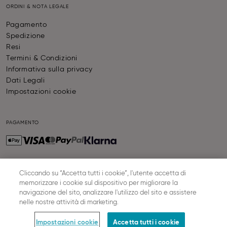
ORDINI & NOTA LEGALE
Pagamento
Spedizione
Resi
Termini & Condizioni
Informativa sulla privacy
Dati Legali
Impostazioni cookie
PAGAMENTO
Cliccando su “Accetta tutti i cookie”, l'utente accetta di
SPEDIZIONE
memorizzare i cookie sul dispositivo per migliorare la
navigazione del sito, analizzare l'utilizzo del sito e assistere
nelle nostre attività di marketing.
© SLOGGI
2026
ALL RIGHTS RESERVED
Impostazioni cookie
Accetta tutti i cookie