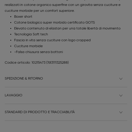
realizzati in cotone organico superfine con un girovita senza cuciture e
cuciture morbide per un comfort superiore.
Boxer short
Cotone biologico super morbido certificato GOTS
Elevato contenuto di elastan per una totale libertà di movimento
Tecnologia Soft tech
Fascia in vita senza cuciture con logo cropped
Cuciture morbide
-Falsa chiusura senza bottoni
Codice articolo: 10215473
(7613111325288)
SPEDIZIONE & RITORNO
LAVAGGIO
STANDARD DI PRODOTTO E TRACCIABILITÀ