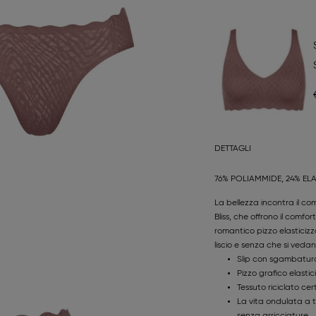
DETTAGLI
76% POLIAMMIDE, 24% EL
La bellezza incontra il c
Bliss, che offrono il comfor
romantico pizzo elasticizz
liscio e senza che si vedano
Slip con sgambatur
Pizzo grafico elasti
Tessuto riciclato cer
La vita ondulata a ta
senza arricciature