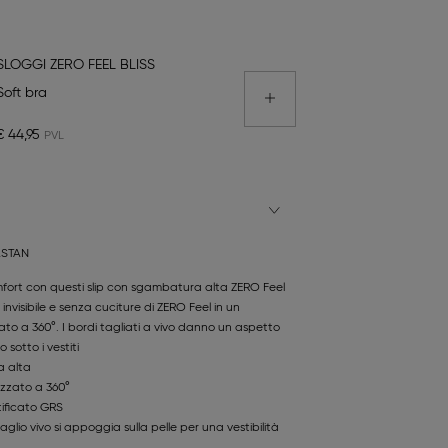
SLOGGI ZERO FEEL BLISS
Soft bra
€ 44,95
ASTAN
omfort con questi slip con sgambatura alta ZERO Feel
t invisibile e senza cuciture di ZERO Feel in un
ato a 360°. I bordi tagliati a vivo danno un aspetto
 sotto i vestiti
a alta
cizzato a 360°
tificato GRS
glio vivo si appoggia sulla pelle per una vestibilità