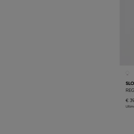
SLO
REG
€ 39
Ulti