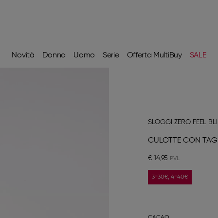
Novità
Donna
Uomo
Serie
Offerta MultiBuy
SALE
SLOGGI ZERO FEEL BL
CULOTTE CON TAG
€ 14,95
3=30€, 4=40€
CACAO