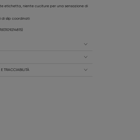
nte etichetta, niente cuciture per una sensazione di
 di slip coordinati
(7613109214815)
E TRACCIABILITÀ