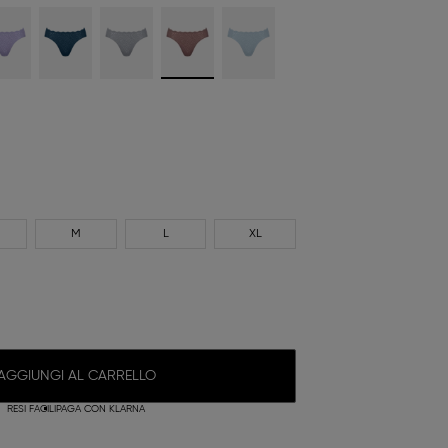
M
L
XL
AGGIUNGI AL CARRELLO
RESI FACILI
PAGA CON KLARNA