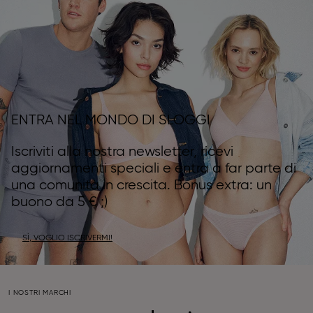
ENTRA NEL MONDO DI SLOGGI
Iscriviti alla nostra newsletter, ricevi
aggiornamenti speciali e entra a far parte di
una comunità in crescita. Bonus extra: un
buono da 5 € ;)
SÌ, VOGLIO ISCRIVERMI!
I NOSTRI MARCHI