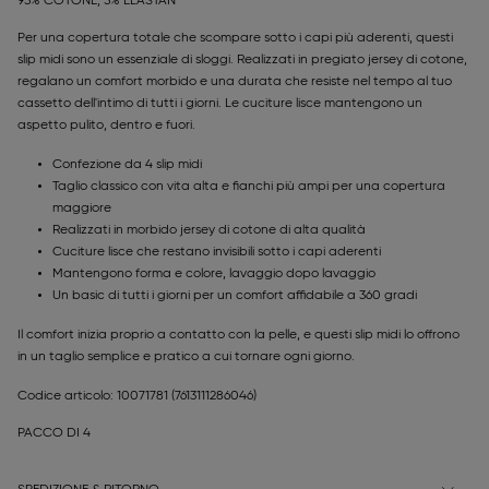
95% COTONE, 5% ELASTAN
Per una copertura totale che scompare sotto i capi più aderenti, questi
slip midi sono un essenziale di sloggi. Realizzati in pregiato jersey di cotone,
regalano un comfort morbido e una durata che resiste nel tempo al tuo
cassetto dell'intimo di tutti i giorni. Le cuciture lisce mantengono un
aspetto pulito, dentro e fuori.
Confezione da 4 slip midi
Taglio classico con vita alta e fianchi più ampi per una copertura
maggiore
Realizzati in morbido jersey di cotone di alta qualità
Cuciture lisce che restano invisibili sotto i capi aderenti
Mantengono forma e colore, lavaggio dopo lavaggio
Un basic di tutti i giorni per un comfort affidabile a 360 gradi
Il comfort inizia proprio a contatto con la pelle, e questi slip midi lo offrono
in un taglio semplice e pratico a cui tornare ogni giorno.
Codice articolo: 10071781
(7613111286046)
PACCO DI 4