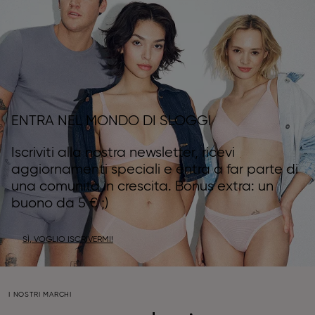
ENTRA NEL MONDO DI SLOGGI
Iscriviti alla nostra newsletter, ricevi
aggiornamenti speciali e entra a far parte di
una comunità in crescita. Bonus extra: un
buono da 5 € ;)
SÌ, VOGLIO ISCRIVERMI!
I NOSTRI MARCHI