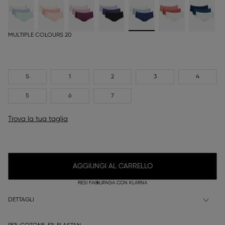
MULTIPLE COLOURS 20
S
1
2
3
4
5
6
7
Trova la tua taglia
AGGIUNGI AL CARRELLO
RESI FACILI
PAGA CON KLARNA
DETTAGLI