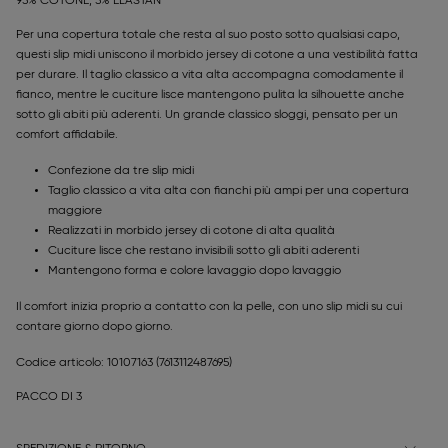
95% COTONE, 5% ELASTAN
Per una copertura totale che resta al suo posto sotto qualsiasi capo,
questi slip midi uniscono il morbido jersey di cotone a una vestibilità fatta
per durare. Il taglio classico a vita alta accompagna comodamente il
fianco, mentre le cuciture lisce mantengono pulita la silhouette anche
sotto gli abiti più aderenti. Un grande classico sloggi, pensato per un
comfort affidabile.
Confezione da tre slip midi
Taglio classico a vita alta con fianchi più ampi per una copertura
maggiore
Realizzati in morbido jersey di cotone di alta qualità
Cuciture lisce che restano invisibili sotto gli abiti aderenti
Mantengono forma e colore lavaggio dopo lavaggio
Il comfort inizia proprio a contatto con la pelle, con uno slip midi su cui
contare giorno dopo giorno.
Codice articolo: 10107163
(7613112487695)
PACCO DI 3