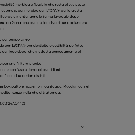
estibilità morbida e flessibile che resta al suo posto
i in cotone super morbido con LYCRA® per la giusta
n il corpo e mantengono la forma lavaggio dopo
one da 2 propone due design diversi per aggiungere
timo.
glio contemporaneo
o con LYCRA® per elasticità e vestibilità perfetta
ato con logo sloggi che si adatta comodamente al
 per una finitura precisa
che con l'uso e i lavaggi quotidiani
a 2 con due design distinti
un look pulito e moderno in ogni capo. Muoviamoci nel
odità, senza nulla che ci trattenga.
(7613124725440)