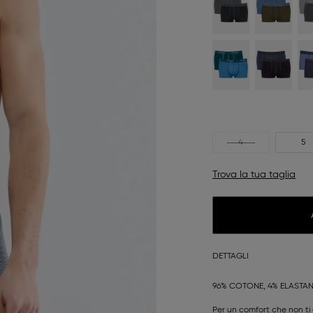
4
5
Trova la tua taglia
DETTAGLI
96% COTONE, 4% ELASTA
Per un comfort che non ti 