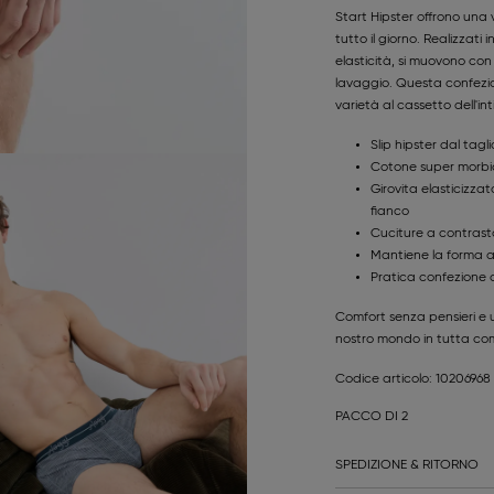
Start Hipster offrono una v
tutto il giorno. Realizzat
elasticità, si muovono co
lavaggio. Questa confezi
varietà al cassetto dell'in
Slip hipster dal ta
Cotone super morbid
Girovita elasticizz
fianco
Cuciture a contrasto
Mantiene la forma an
Pratica confezione d
Comfort senza pensieri e 
nostro mondo in tutta com
Codice articolo: 10206968
PACCO DI 2
SPEDIZIONE & RITORNO