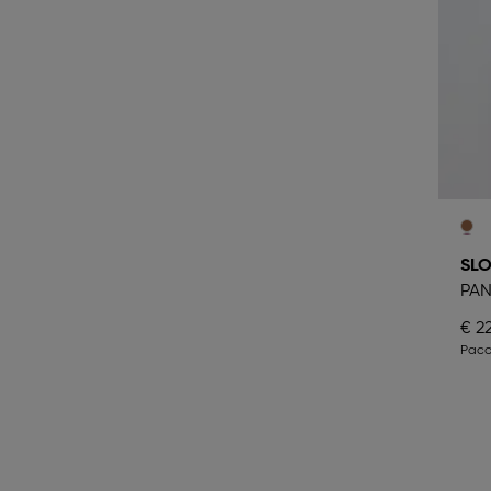
SLO
PA
€ 22
Pacc