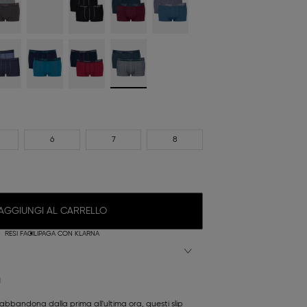
6
7
8
AGGIUNGI AL CARRELLO
RESI FACILI
PAGA CON KLARNA
N
abbandona dalla prima all'ultima ora, questi slip