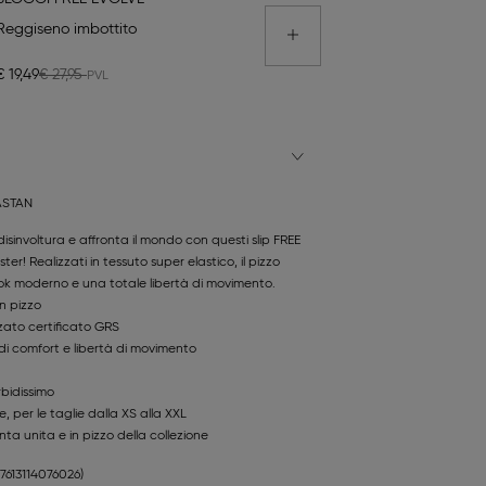
Reggiseno imbottito
€ 19,49
€ 27,95
ASTAN
 disinvoltura e affronta il mondo con questi slip FREE
ter! Realizzati in tessuto super elastico, il pizzo
ook moderno e una totale libertà di movimento.
in pizzo
zzato certificato GRS
 di comfort e libertà di movimento
rbidissimo
e, per le taglie dalla XS alla XXL
nta unita e in pizzo della collezione
(7613114076026)