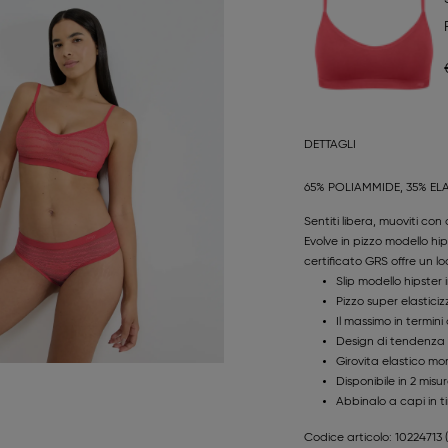
DETTAGLI
65% POLIAMMIDE, 35% EL
Sentiti libera, muoviti con
Evolve in pizzo modello hips
certificato GRS offre un l
Slip modello hipster 
Pizzo super elastici
Il massimo in termini
Design di tendenza
Girovita elastico mo
Disponibile in 2 misur
Abbinalo a capi in ti
Codice articolo: 10224713