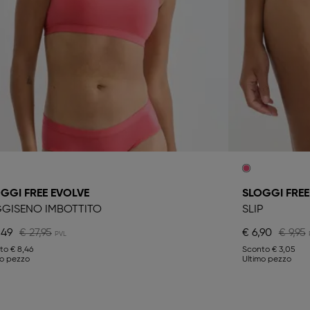
GGI FREE EVOLVE
SLOGGI FREE
GISENO IMBOTTITO
SLIP
,49
€ 27,95
€ 6,90
€ 9,95
nto
€ 8,46
Sconto
€ 3,05
mo pezzo
Ultimo pezzo