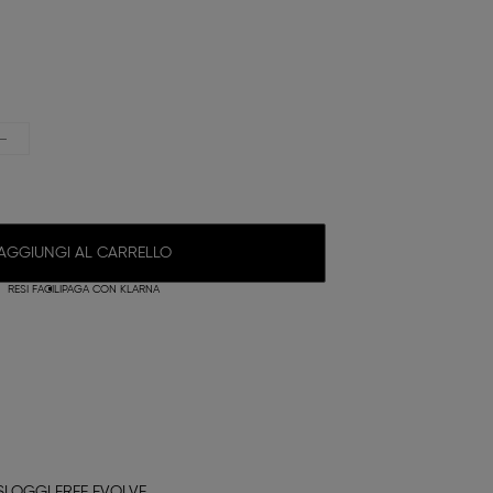
AGGIUNGI AL CARRELLO
RESI FACILI
PAGA CON KLARNA
SLOGGI FREE EVOLVE