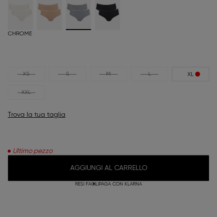
CHROME
XS
S
M
L
XL
XXL
Trova la tua taglia
Ultimo pezzo
AGGIUNGI AL CARRELLO
RESI FACILI
PAGA CON KLARNA