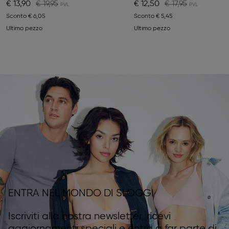
€ 13,90
€ 19,95
€ 12,50
€ 17,95
Sconto
€ 6,05
Sconto
€ 5,45
Ultimo pezzo
Ultimo pezzo
ENTRA NEL MONDO DI SLOGGI
Iscriviti alla nostra newsletter, ricevi
aggiornamenti speciali e entra a far parte di