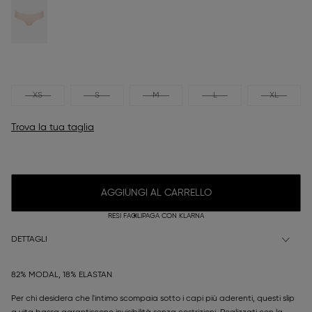
XS
S
M
L
XL
Trova la tua taglia
AGGIUNGI AL CARRELLO
RESI FACILI
PAGA CON KLARNA
DETTAGLI
82% MODAL, 18% ELASTAN
Per chi desidera che l'intimo scompaia sotto i capi più aderenti, questi slip