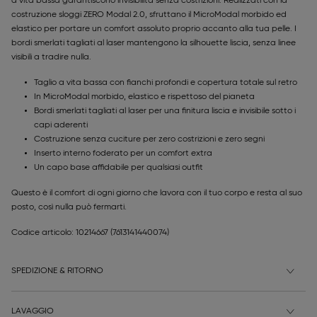
a vita bassa garantiscono invisibilità senza costrizioni. Realizzati con la
costruzione sloggi ZERO Modal 2.0, sfruttano il MicroModal morbido ed
elastico per portare un comfort assoluto proprio accanto alla tua pelle. I
bordi smerlati tagliati al laser mantengono la silhouette liscia, senza linee
visibili a tradire nulla.
Taglio a vita bassa con fianchi profondi e copertura totale sul retro
In MicroModal morbido, elastico e rispettoso del pianeta
Bordi smerlati tagliati al laser per una finitura liscia e invisibile sotto i
capi aderenti
Costruzione senza cuciture per zero costrizioni e zero segni
Inserto interno foderato per un comfort extra
Un capo base affidabile per qualsiasi outfit
Questo è il comfort di ogni giorno che lavora con il tuo corpo e resta al suo
posto, così nulla può fermarti.
Codice articolo: 10214667
(7613141440074)
SPEDIZIONE & RITORNO
LAVAGGIO