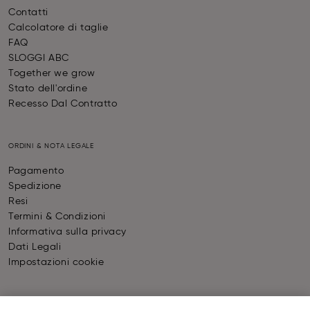
Contatti
Calcolatore di taglie
FAQ
SLOGGI ABC
Together we grow
Stato dell'ordine
Recesso Dal Contratto
ORDINI & NOTA LEGALE
Pagamento
Spedizione
Resi
Termini & Condizioni
Informativa sulla privacy
Dati Legali
Impostazioni cookie
PAGAMENTO