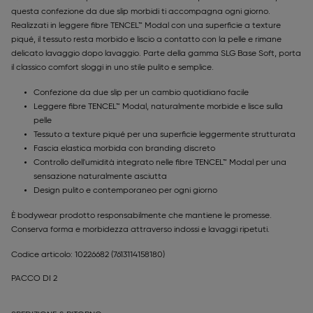
questa confezione da due slip morbidi ti accompagna ogni giorno.
Realizzati in leggere fibre TENCEL™ Modal con una superficie a texture
piqué, il tessuto resta morbido e liscio a contatto con la pelle e rimane
delicato lavaggio dopo lavaggio. Parte della gamma SLG Base Soft, porta
il classico comfort sloggi in uno stile pulito e semplice.
Confezione da due slip per un cambio quotidiano facile
Leggere fibre TENCEL™ Modal, naturalmente morbide e lisce sulla
pelle
Tessuto a texture piqué per una superficie leggermente strutturata
Fascia elastica morbida con branding discreto
Controllo dell'umidità integrato nelle fibre TENCEL™ Modal per una
sensazione naturalmente asciutta
Design pulito e contemporaneo per ogni giorno
È bodywear prodotto responsabilmente che mantiene le promesse.
Conserva forma e morbidezza attraverso indossi e lavaggi ripetuti.
Codice articolo: 10226682
(7613114158180)
PACCO DI 2