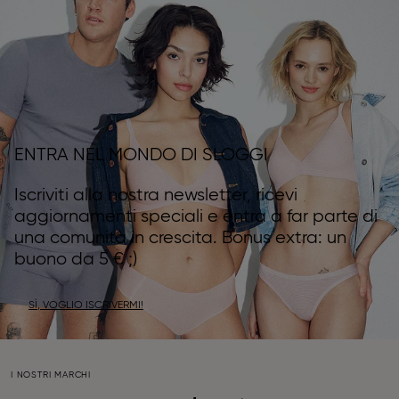
ENTRA NEL MONDO DI SLOGGI
Iscriviti alla nostra newsletter, ricevi
aggiornamenti speciali e entra a far parte di
una comunità in crescita. Bonus extra: un
buono da 5 € ;)
SÌ, VOGLIO ISCRIVERMI!
I NOSTRI MARCHI