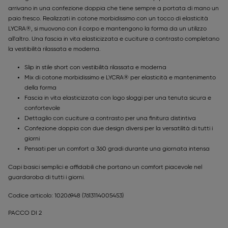
arrivano in una confezione doppia che tiene sempre a portata di mano un
paio fresco. Realizzati in cotone morbidissimo con un tocco di elasticità
LYCRA®, si muovono con il corpo e mantengono la forma da un utilizzo
all'altro. Una fascia in vita elasticizzata e cuciture a contrasto completano
la vestibilità rilassata e moderna.
Slip in stile short con vestibilità rilassata e moderna
Mix di cotone morbidissimo e LYCRA® per elasticità e mantenimento
della forma
Fascia in vita elasticizzata con logo sloggi per una tenuta sicura e
confortevole
Dettaglio con cuciture a contrasto per una finitura distintiva
Confezione doppia con due design diversi per la versatilità di tutti i
giorni
Pensati per un comfort a 360 gradi durante una giornata intensa
Capi basici semplici e affidabili che portano un comfort piacevole nel
guardaroba di tutti i giorni.
Codice articolo: 10206948
(7613114005453)
PACCO DI 2