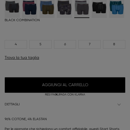
BLACK COMBINATION
4
5
6
7
8
Trova la tua taglia
AGGIUNGI AL CARRELLO
RESI FACILI
PAGA CON KLARNA
DETTAGLI
96% COTONE, 4% ELASTAN
Per le giornate che richiedono un comfort affidabile, questi Start Shorts