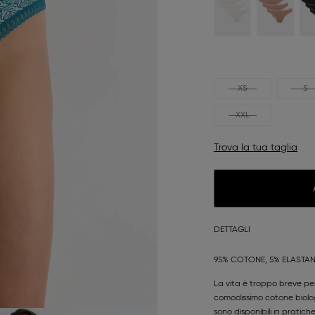
XS
S
XXL
Trova la tua taglia
DETTAGLI
95% COTONE, 5% ELASTA
La vita è troppo breve per
comodissimo cotone biologi
sono disponibili in pratic