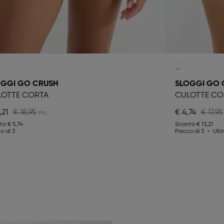
OGGI GO CRUSH
SLOGGI GO 
LOTTE CORTA
CULOTTE CO
,21
€ 18,95
€ 4,74
€ 17,95
nto
€ 5,74
Sconto
€ 13,21
o di 3
Pacco di 3
Ult