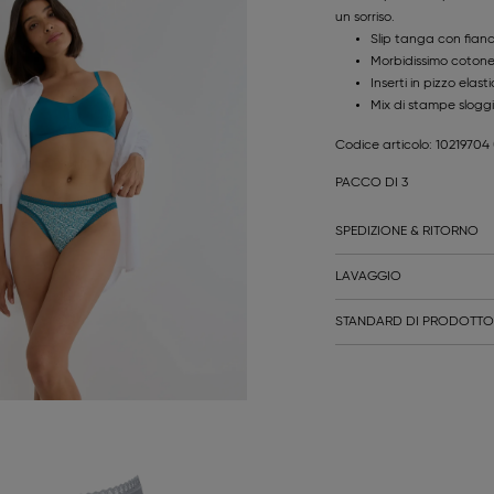
un sorriso.
Slip tanga con fianc
Morbidissimo cotone
Inserti in pizzo elast
Mix di stampe sloggi
Codice articolo: 10219704
PACCO DI 3
SPEDIZIONE & RITORNO
LAVAGGIO
STANDARD DI PRODOTTO 