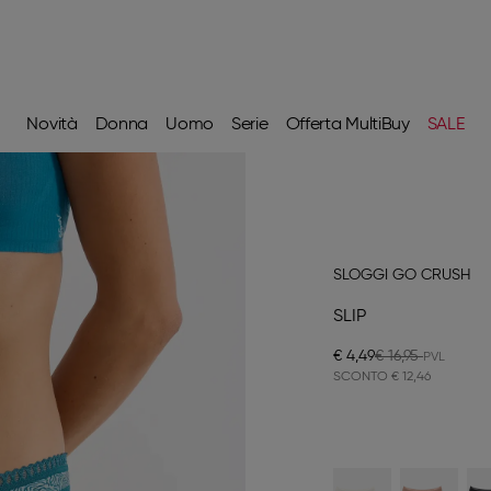
Novità
Donna
Uomo
Serie
Offerta MultiBuy
SALE
SLOGGI GO CRUSH
SLIP
€ 4,49
€ 16,95
SCONTO
€ 12,46