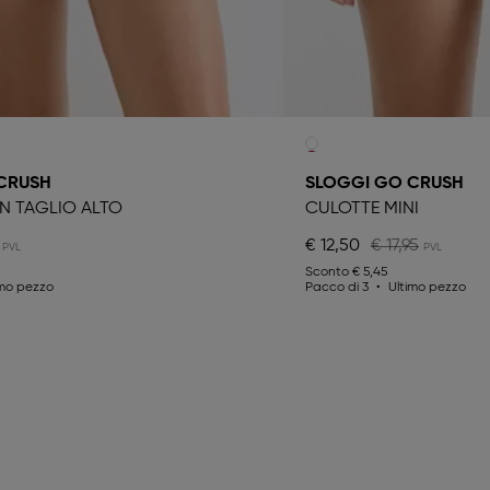
CRUSH
SLOGGI GO CRUSH
N TAGLIO ALTO
CULOTTE MINI
€ 12,50
€ 17,95
Sconto
€ 5,45
imo pezzo
Pacco di 3
Ultimo pezzo