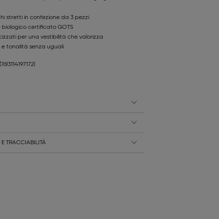
hi stretti in confezione da 3 pezzi
 biologico certificato GOTS
icizzati per una vestibilità che valorizza
 e tonalità senza uguali
(7613114197172)
E TRACCIABILITÀ