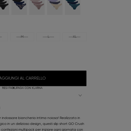
M
L
XL
AGGIUNGI AL CARRELLO
RESI FACILI
PAGA CON KLARNA
N
 indossare biancheria intima noiosa! Realizzato in
co in un delizioso design, questi slip short GO Crush
he confezioni multipack per iniziare ogni giornata con