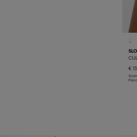
SL
CU
€ 13
Sco
Pacc