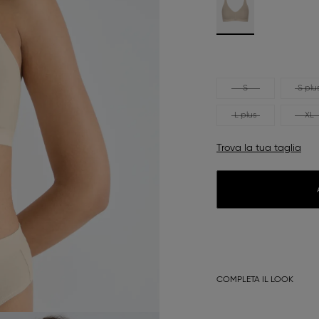
S
S plu
L plus
XL
Trova la tua taglia
COMPLETA IL LOOK