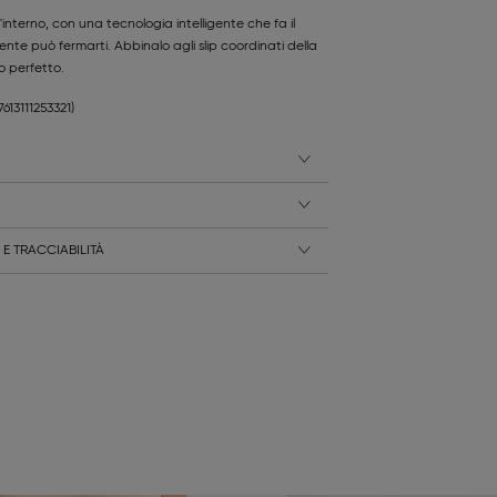
'interno, con una tecnologia intelligente che fa il
iente può fermarti. Abbinalo agli slip coordinati della
o perfetto.
7613111253321)
E TRACCIABILITÀ