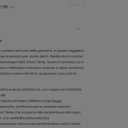
€ 9,95
AN
 cambia nel corso della giornata, e questo reggiseno
ase è pensato per starle dietro. Realizzato in cotone
 tecnologia HeiQ Smart Temp, lavora in armonia con il
ria si raffredda e rinfresca quando il calore aumenta.
costante e senza ferretto, qualunque cosa porti la
retto e senza imbottitura, con coppe non imbottite
rale
fascia sottoseno definita e logo sloggi
spirante, certificato per la massima serenità
rt Temp che si adatta alla temperatura del corpo
er una vestibilità personalizzata
emporanea che scivola perfettamente sotto i vestiti