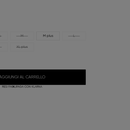
s
M
M plus
L
XL plus
AGGIUNGI AL CARRELLO
RESI FACILI
PAGA CON KLARNA