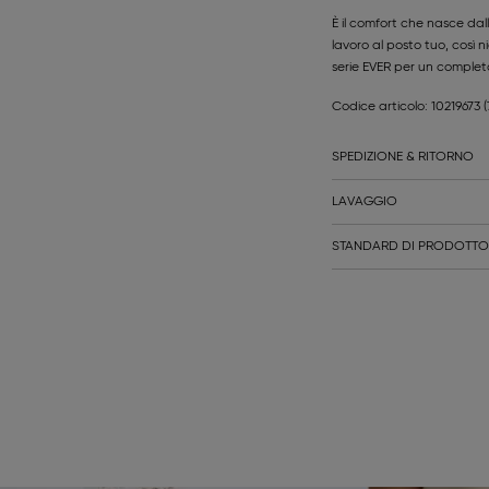
È il comfort che nasce dall
lavoro al posto tuo, così n
serie EVER per un complet
Codice articolo: 10219673
(
SPEDIZIONE & RITORNO
LAVAGGIO
STANDARD DI PRODOTTO 