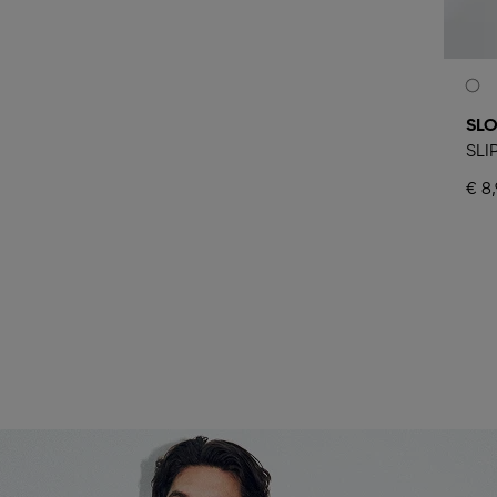
SLO
SLI
€ 8,