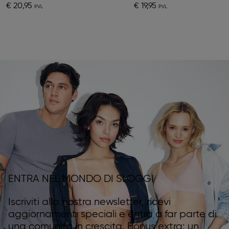
€ 20,95
€ 19,95
ENTRA NEL MONDO DI SLOGGI
Iscriviti alla nostra newsletter, ricevi
aggiornamenti speciali e entra a far parte di
una comunità in crescita. Bonus extra: un