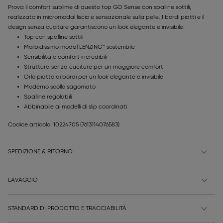
Prova il comfort sublime di questo top GO Sense con spalline sottili,
realizzato in micromodal liscio e sensazionale sulla pelle. I bordi piatti e il
design senza cuciture garantiscono un look elegante e invisibile.
Top con spalline sottili
Morbidissimo modal LENZING™ sostenibile
Sensibilità e comfort incredibili
Struttura senza cuciture per un maggiore comfort
Orlo piatto ai bordi per un look elegante e invisibile
Moderno scollo sagomato
Spalline regolabili
Abbinabile ai modelli di slip coordinati
Codice articolo: 10224705
(7613114076583)
SPEDIZIONE & RITORNO
LAVAGGIO
STANDARD DI PRODOTTO E TRACCIABILITÀ