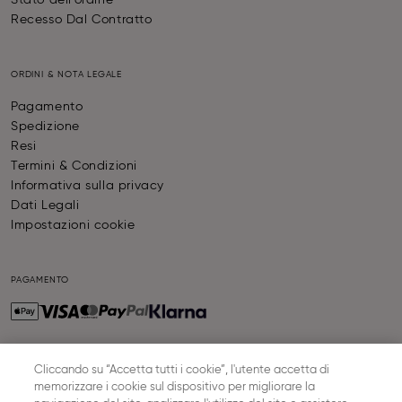
Stato dell'ordine
Recesso Dal Contratto
ORDINI & NOTA LEGALE
Pagamento
Spedizione
Resi
Termini & Condizioni
Informativa sulla privacy
Dati Legali
Impostazioni cookie
PAGAMENTO
Cliccando su “Accetta tutti i cookie”, l'utente accetta di
SPEDIZIONE
memorizzare i cookie sul dispositivo per migliorare la