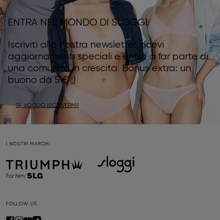
ENTRA NEL MONDO DI SLOGGI
Iscriviti alla nostra newsletter, ricevi
aggiornamenti speciali e entra a far parte di
una comunità in crescita. Bonus extra: un
buono da 5 € ;)
SÌ, VOGLIO ISCRIVERMI!
I NOSTRI MARCHI
FOLLOW US