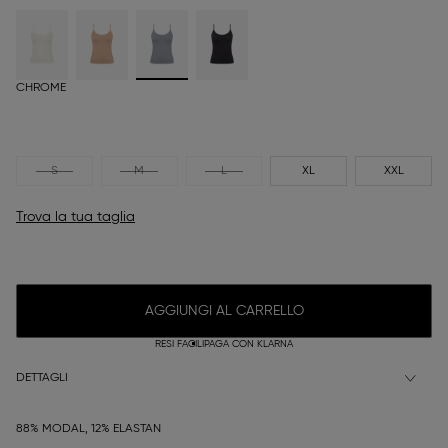
CHROME
S
M
L
XL
XXL
Trova la tua taglia
AGGIUNGI AL CARRELLO
RESI FACILI
PAGA CON KLARNA
DETTAGLI
88% MODAL, 12% ELASTAN