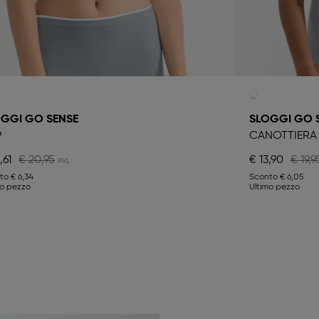
GGI GO SENSE
SLOGGI GO 
P
CANOTTIERA
,61
€ 20,95
€ 13,90
€ 19,9
nto
€ 6,34
Sconto
€ 6,05
mo pezzo
Ultimo pezzo