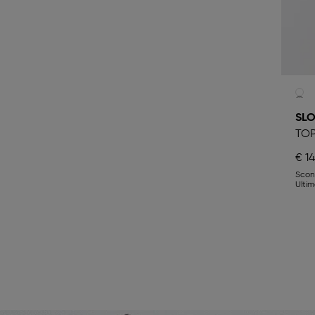
SLO
TO
€ 14
Sco
Ulti