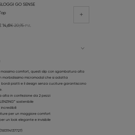
SLOGGI GO SENSE
Top
€ 14,61
€ 20,95
N
il massimo comfort, questi slip con sgambatura alta
in morbidissimo micromodal che si adatta
I bordi piatti e il design senza cuciture garantiscono
e.
 alta in confezione da 2 pezzi
LENZING™ sostenibile
incredibili
iture per un maggiore comfort
per un look elegante e invisibile
(7613114137727)