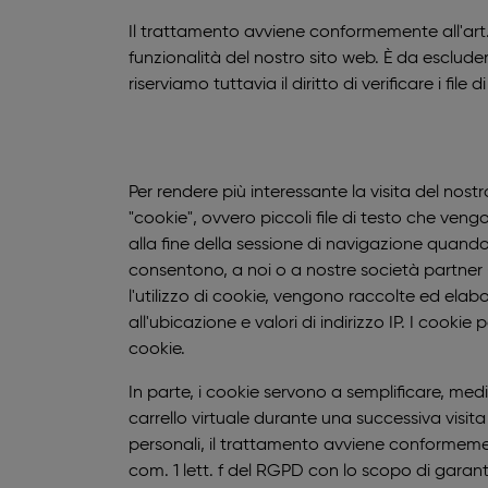
Il trattamento avviene conformemente all'art. 6
funzionalità del nostro sito web. È da escluders
riserviamo tuttavia il diritto di verificare i fil
Per rendere più interessante la visita del nost
"cookie", ovvero piccoli file di testo che ven
alla fine della sessione di navigazione quando 
consentono, a noi o a nostre società partner (c
l'utilizzo di cookie, vengono raccolte ed elab
all'ubicazione e valori di indirizzo IP. I co
cookie.
In parte, i cookie servono a semplificare, med
carrello virtuale durante una successiva visi
personali, il trattamento avviene conformement
com. 1 lett. f del RGPD con lo scopo di garanti