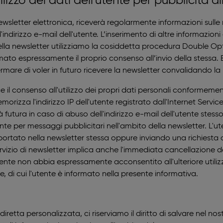
tilizzo dei dati dell'utente per pubblicità di
 newsletter elettronica, riceverà regolarmente informazioni sulle
è l'indirizzo e-mail dell'utente. L’inserimento di altre informazi
ella newsletter utilizziamo la cosiddetta procedura Double Opt-i
to espressamente il proprio consenso all’invio della stessa. E
fermare di voler in futuro ricevere la newsletter convalidando la 
ce il consenso all'utilizzo dei propri dati personali conformemen
morizza l'indirizzo IP dell'utente registrato dall'Internet Servic
ità futura in caso di abuso dell'indirizzo e-mail dell'utente stess
nte per messaggi pubblicitari nell'ambito della newsletter. L'u
iportato nella newsletter stessa oppure inviando una richiesta al
vizio di newsletter implica anche l'immediata cancellazione del
ente non abbia espressamente acconsentito all'ulteriore utilizzo
ge, di cui l'utente è informato nella presente informativa.
à diretta personalizzata, ci riserviamo il diritto di salvare nel