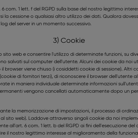
 com. 1 lett. f del RGPD sulla base del nostro legittimo interes
i la cessione o qualsiasi altro utilizzo dei dati. Qualora dovesse
e di log del server in un momento successivo.
3) Cookie
ro sito web e consentire l'utilizzo di determinate funzioni, su 
gono salvati sul computer dell'utente. Alcuni dei cookie da noi
il browser viene chiuso (i cosiddetti cookie di sessione). Altri
ookie di fornitori terzi), di riconoscere il browser dell'utente 
orate in maniera individuale determinate informazioni sull'utent
okie permanenti vengono cancellati automaticamente dopo un per
iante la memorizzazione di impostazioni, il processo di ordina
ta al sito web). Laddove attraverso singoli cookie da noi impl
e all'art. 6 com. 1 lett. b del RGPD ai fini dell'esecuzione de
re il nostro legittimo interesse al miglioramento della funzional