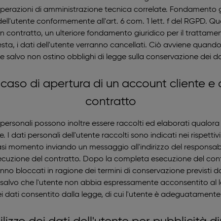
 operazioni di amministrazione tecnica correlate. Fondamento gi
 dell'utente conformemente all'art. 6 com. 1 lett. f del RGPD. 
un contratto, un ulteriore fondamento giuridico per il trattamento
sta, i dati dell'utente verranno cancellati. Ciò avviene quando
va e salvo non ostino obblighi di legge sulla conservazione dei da
 caso di apertura di un account cliente e ai
contratto
i personali possono inoltre essere raccolti ed elaborati qualora l'
 I dati personali dell'utente raccolti sono indicati nei rispettiv
asi momento inviando un messaggio all'indirizzo del responsabile
esecuzione del contratto. Dopo la completa esecuzione del cont
nno bloccati in ragione dei termini di conservazione previsti da 
i salvo che l'utente non abbia espressamente acconsentito al lor
dei dati consentito dalla legge, di cui l'utente è adeguatamente