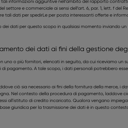
tali informazioni aggiuntive nell’ambito del rapporto contrattu
l settore e commerciale ai sensi dell’art. 6, par. 1, lett. f de
zzare tali dati per spedirLe per posta interessanti offerte e inform
uso dei dati per questo scopo in qualsiasi momento inviando un
tamento dei dati ai fini della gestione degl
n uno o più fornitori, elencati in seguito, da cui riceviamo un 
di di pagamento. A tale scopo, i dati personali potrebbero essere
dove ciò sia necessario ai fini della fornitura della merce, i d
segna. Nel contesto della procedura di pagamento, laddove ciò 
i all'istituto di credito incaricato. Qualora vengano impiegati
base giuridica per la trasmissione dei dati è in questo contesto 