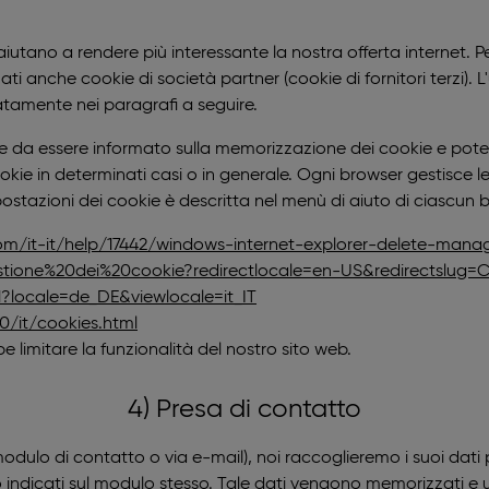
utano a rendere più interessante la nostra offerta internet. Pe
 anche cookie di società partner (cookie di fornitori terzi). L'u
atamente nei paragrafi a seguire.
le da essere informato sulla memorizzazione dei cookie e pote
ie in determinati casi o in generale. Ogni browser gestisce l
ostazioni dei cookie è descritta nel menù di aiuto di ciascun b
com/it-it/help/17442/windows-internet-explorer-delete-mana
estione%20dei%20cookie?redirectlocale=en-US&redirectslug=
1?locale=de_DE&viewlocale=it_IT
0/it/cookies.html
imitare la funzionalità del nostro sito web.
4) Presa di contatto
modulo di contatto o via e-mail), noi raccoglieremo i suoi dati p
o indicati sul modulo stesso. Tale dati vengono memorizzati e u