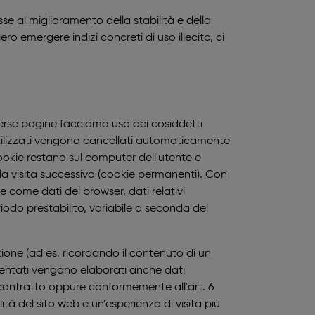
se al miglioramento della stabilità e della
ro emergere indizi concreti di uso illecito, ci
diverse pagine facciamo uso dei cosiddetti
 utilizzati vengono cancellati automaticamente
 cookie restano sul computer dell'utente e
alla visita successiva (cookie permanenti). Con
e come dati del browser, dati relativi
iodo prestabilito, variabile a seconda del
zione (ad es. ricordando il contenuto di un
ementati vengano elaborati anche dati
l contratto oppure conformemente all'art. 6
ità del sito web e un'esperienza di visita più