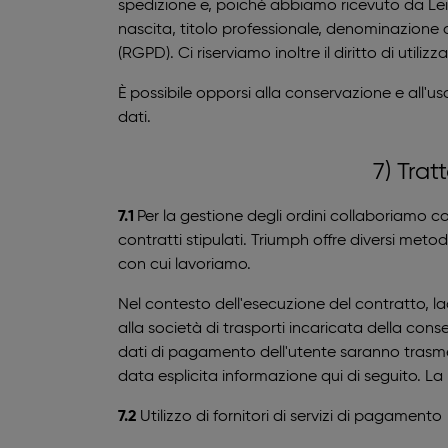
spedizione e, poiché abbiamo ricevuto da Lei 
nascita, titolo professionale, denominazione de
(RGPD). Ci riserviamo inoltre il diritto di utili
È possibile opporsi alla conservazione e all'
dati.
7) Trat
7.1
Per la gestione degli ordini collaboriamo co
contratti stipulati. Triumph offre diversi meto
con cui lavoriamo.
Nel contesto dell'esecuzione del contratto, lad
alla società di trasporti incaricata della con
dati di pagamento dell'utente saranno trasmess
data esplicita informazione qui di seguito. La 
7.2
Utilizzo di fornitori di servizi di pagamento