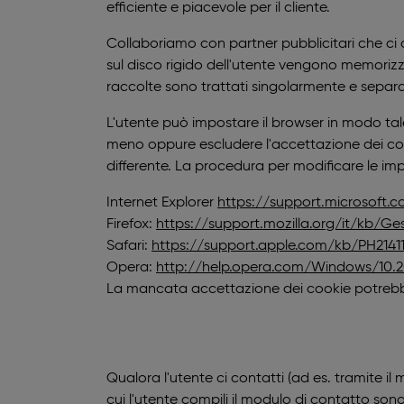
efficiente e piacevole per il cliente.
Collaboriamo con partner pubblicitari che ci ai
sul disco rigido dell'utente vengono memorizzati
raccolte sono trattati singolarmente e separ
L'utente può impostare il browser in modo ta
meno oppure escludere l'accettazione dei cook
differente. La procedura per modificare le imp
Internet Explorer
https://support.microsoft.
Firefox:
https://support.mozilla.org/it/kb/G
Safari:
https://support.apple.com/kb/PH2141
Opera:
http://help.opera.com/Windows/10.2
La mancata accettazione dei cookie potrebbe l
Qualora l'utente ci contatti (ad es. tramite il 
cui l'utente compili il modulo di contatto son