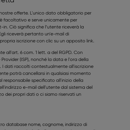
retta
 nostre offerte. L'unico dato obbligatorio per
oni è facoltativo e serve unicamente per
n. Ciò significa che l’utente riceverà la
gli riceverà pertanto un'e-mail di
propria iscrizione con clic su un apposito link.
te all'art. 6 com. 1 lett. a del RGPD. Con
e Provider (ISP), nonché la data e l'ora della
o. I dati raccolti contestualmente all'iscrizione
tente potrà cancellarsi in qualsiasi momento
 responsabile specificato all'inizio della
l'indirizzo e-mail dell'utente dal sistema del
 dei propri dati o ci siamo riservati un
 nostro database nome, cognome, indirizzo di