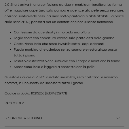
2.0 Short arriva in una confezione da due in morbida microfibra. La forma
offre maggiore copertura sulla gamba e aderisce alla pelle senza segnare,
così non si intravede nessuna linea sotto pantaloni o abiti attillati. Fa parte
della serie ZERO, pensata per un comfort che non si sente nemmeno.
Confezione da due shorty in morbida microfibra
Taglio short con copertura estesa sulla parte alta della gamba
Costruzione liscia che resta invisibile sotto i capi aderenti
Fascia morbida che aderisce senza segnare e resta al suo posto
tutto il giorno
Tessuto elasticizzato che si muove con il corpo e mantiene la forma
Sensazione liscia e leggera a contatto con la pelle
Questo è il cuore di ZERO: assoluta invisibilità, zero costrizioni e massimo
comfort, in uno shorty da indossare tutto il giorno.
Codice articolo: 10215266
(7613142359771)
PACCO DI 2
SPEDIZIONE & RITORNO