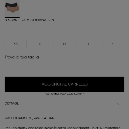
BROWN - DARK COMBINATION
XS
S
M
L
XL
Trova la tua taglia
AGGIUNGI AL CARRELLO
RESI FACILI
PAGA CON KLARNA
DETTAGLI
76% POLIAMMIDE, 24% ELASTAN
Per uno shorty che resta invisibile sotto i capi aderenti, lo ZERO Microfibre