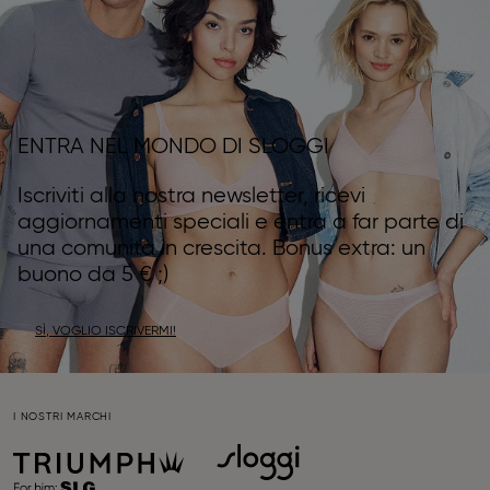
ENTRA NEL MONDO DI SLOGGI
Iscriviti alla nostra newsletter, ricevi
aggiornamenti speciali e entra a far parte di
una comunità in crescita. Bonus extra: un
buono da 5 € ;)
SÌ, VOGLIO ISCRIVERMI!
I NOSTRI MARCHI