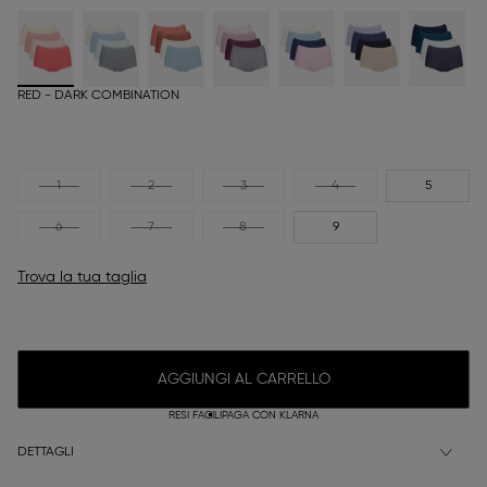
RED - DARK COMBINATION
1
2
3
4
5
6
7
8
9
Trova la tua taglia
AGGIUNGI AL CARRELLO
RESI FACILI
PAGA CON KLARNA
DETTAGLI