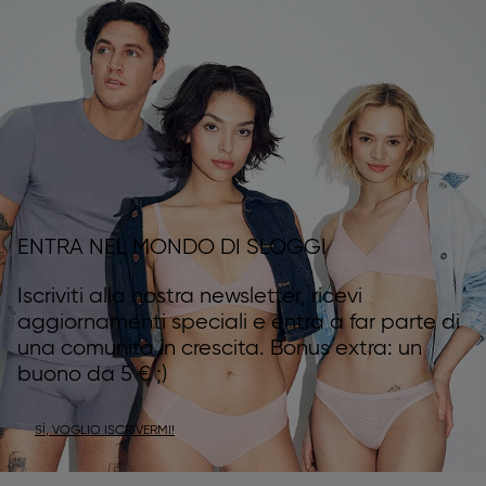
ENTRA NEL MONDO DI SLOGGI
Iscriviti alla nostra newsletter, ricevi
aggiornamenti speciali e entra a far parte di
una comunità in crescita. Bonus extra: un
buono da 5 € ;)
SÌ, VOGLIO ISCRIVERMI!