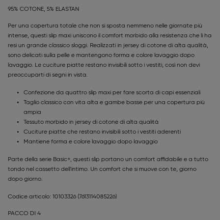
95% COTONE, 5% ELASTAN
Per una copertura totale che non si sposta nemmeno nelle giornate più
intense, questi slip maxi uniscono il comfort morbido alla resistenza che li ha
resi un grande classico sloggi. Realizzati in jersey di cotone di alta qualità,
sono delicati sulla pelle e mantengono forma e colore lavaggio dopo
lavaggio. Le cuciture piatte restano invisibili sotto i vestiti, così non devi
preoccuparti di segni in vista.
Confezione da quattro slip maxi per fare scorta di capi essenziali
Taglio classico con vita alta e gambe basse per una copertura più
ampia
Tessuto morbido in jersey di cotone di alta qualità
Cuciture piatte che restano invisibili sotto i vestiti aderenti
Mantiene forma e colore lavaggio dopo lavaggio
Parte della serie Basic+, questi slip portano un comfort affidabile e a tutto
tondo nel cassetto dell'intimo. Un comfort che si muove con te, giorno
dopo giorno.
Codice articolo: 10103326
(7613114085226)
PACCO DI 4