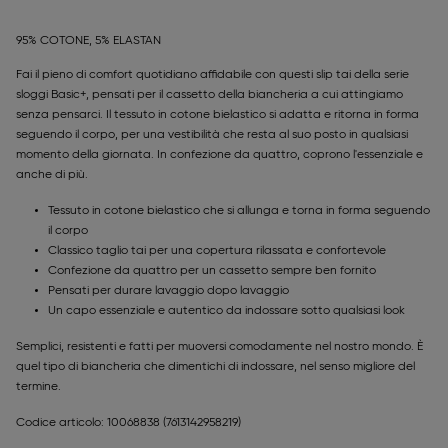
95% COTONE, 5% ELASTAN
Fai il pieno di comfort quotidiano affidabile con questi slip tai della serie
sloggi Basic+, pensati per il cassetto della biancheria a cui attingiamo
senza pensarci. Il tessuto in cotone bielastico si adatta e ritorna in forma
seguendo il corpo, per una vestibilità che resta al suo posto in qualsiasi
momento della giornata. In confezione da quattro, coprono l'essenziale e
anche di più.
Tessuto in cotone bielastico che si allunga e torna in forma seguendo
il corpo
Classico taglio tai per una copertura rilassata e confortevole
Confezione da quattro per un cassetto sempre ben fornito
Pensati per durare lavaggio dopo lavaggio
Un capo essenziale e autentico da indossare sotto qualsiasi look
Semplici, resistenti e fatti per muoversi comodamente nel nostro mondo. È
quel tipo di biancheria che dimentichi di indossare, nel senso migliore del
termine.
Codice articolo: 10068838
(7613142958219)