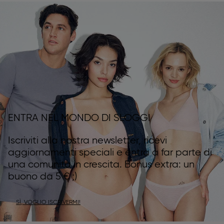
ENTRA NEL MONDO DI SLOGGI
Iscriviti alla nostra newsletter, ricevi
aggiornamenti speciali e entra a far parte di
una comunità in crescita. Bonus extra: un
buono da 5 € ;)
SÌ, VOGLIO ISCRIVERMI!