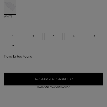
WHITE
1
2
3
4
5
6
Trova la tua taglia
AGGIUNGI AL CARRELLO
RESI FACILI
PAGA CON KLARNA