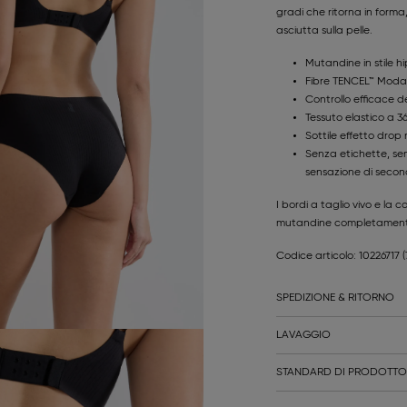
gradi che ritorna in form
asciutta sulla pelle.
Mutandine in stile h
Fibre TENCEL™ Modal
Controllo efficace d
Tessuto elastico a 3
Sottile effetto drop
Senza etichette, se
sensazione di secon
I bordi a taglio vivo e l
mutandine completamente in
Codice articolo: 10226717
SPEDIZIONE & RITORNO
LAVAGGIO
STANDARD DI PRODOTTO 