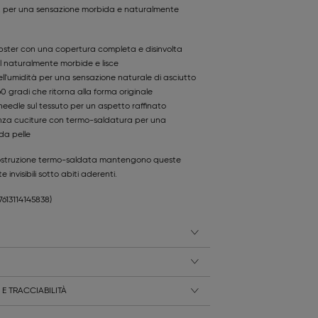
a, per una sensazione morbida e naturalmente
ipster con una copertura completa e disinvolta
 naturalmente morbide e lisce
ell'umidità per una sensazione naturale di asciutto
60 gradi che ritorna alla forma originale
 needle sul tessuto per un aspetto raffinato
nza cuciture con termo-saldatura per una
da pelle
a costruzione termo-saldata mantengono queste
visibili sotto abiti aderenti.
(7613114145838)
E TRACCIABILITÀ