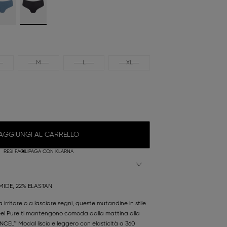
M
L
XL
AGGIUNGI AL CARRELLO
RESI FACILI
PAGA CON KLARNA
IDE, 22% ELASTAN
irritare o a lasciare segni, queste mutandine in stile
Feel Pure ti mantengono comoda dalla mattina alla
ENCEL™ Modal liscio e leggero con elasticità a 360