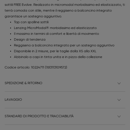
sottili FREE Evolve. Realizzato in micromodal morbidissimo ed elasticizzato, ti
terrà comoda con stile, mentre il reggiseno a balconcino integrato
garantisce un sostegno aggiuntivo.
Top con spalline sottili
Lenzing MicroModal® morbidissimo ed elasticizzato
Il massimo in termini di comfort e libertà di movimento
Design di tendenza
Reggiseno a balconcino integrato per un sostegno aggiuntivo
Disponibile in 2 misure, per le taglie dalla XS alla XXL
Abbinalo a capi in tinta unita e in pizzo della collezione
Codice articolo: 10224711
(7613113109572)
SPEDIZIONE & RITORNO
LAVAGGIO
STANDARD DI PRODOTTO E TRACCIABILITÀ