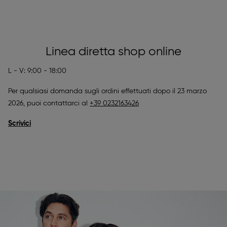
avere un account, questi verranno automaticamente
taglie per alcuni articoli. Ti invitiamo a registrarti per
cancellati dalla lista dopo 30 giorni.
ricevere la notifica di "Nuovamente disponibile"
selezionando la taglia non disponibile dell'articolo che
ti piace e inserendo il tuo indirizzo e-mail nella finestra
Linea diretta shop online
che verrà visualizzata.
L - V: 9:00 - 18:00
Per qualsiasi domanda sugli ordini effettuati dopo il 23 marzo
2026, puoi contattarci al
+39 0232163426
Scrivici