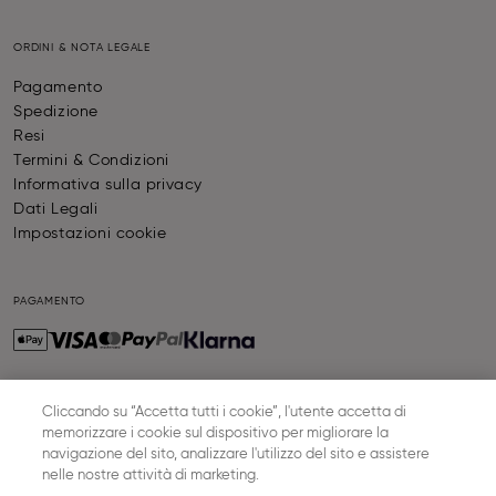
ORDINI & NOTA LEGALE
Pagamento
Spedizione
Resi
Termini & Condizioni
Informativa sulla privacy
Dati Legali
Impostazioni cookie
PAGAMENTO
Cliccando su “Accetta tutti i cookie”, l'utente accetta di
SPEDIZIONE
memorizzare i cookie sul dispositivo per migliorare la
navigazione del sito, analizzare l'utilizzo del sito e assistere
nelle nostre attività di marketing.