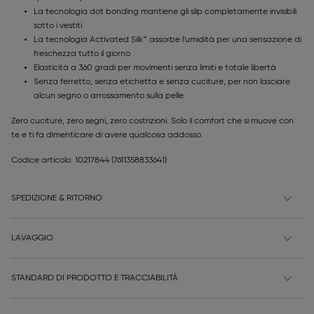
La tecnologia dot bonding mantiene gli slip completamente invisibili
sotto i vestiti
La tecnologia Activated Silk™ assorbe l'umidità per una sensazione di
freschezza tutto il giorno
Elasticità a 360 gradi per movimenti senza limiti e totale libertà
Senza ferretto, senza etichetta e senza cuciture, per non lasciare
alcun segno o arrossamento sulla pelle
Zero cuciture, zero segni, zero costrizioni. Solo il comfort che si muove con
te e ti fa dimenticare di avere qualcosa addosso.
Codice articolo: 10217844
(7611358833641)
SPEDIZIONE & RITORNO
LAVAGGIO
STANDARD DI PRODOTTO E TRACCIABILITÀ