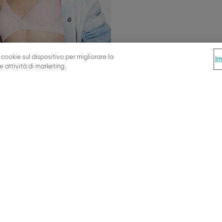
 cookie sul dispositivo per migliorare la
Im
re attività di marketing.
SÌ, VOGLIO ISCRIVERMI!
ORDINI & NOTA LEGALE
Pagamento
i taglie
Spedizione
Resi