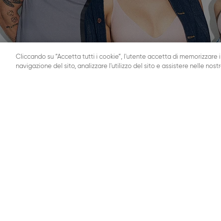
Cliccando su “Accetta tutti i cookie”, l'utente accetta di memorizzare i
navigazione del sito, analizzare l'utilizzo del sito e assistere nelle nost
IL MONDO SLOGGI
AIUTO
Lavora con noi
Contatti
Stampa
Calcolatore d
Sostenibilità
FAQ