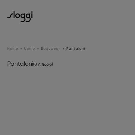
Home
Uomo
Bodywear
Pantaloni
Pantaloni
(0 Articolo)