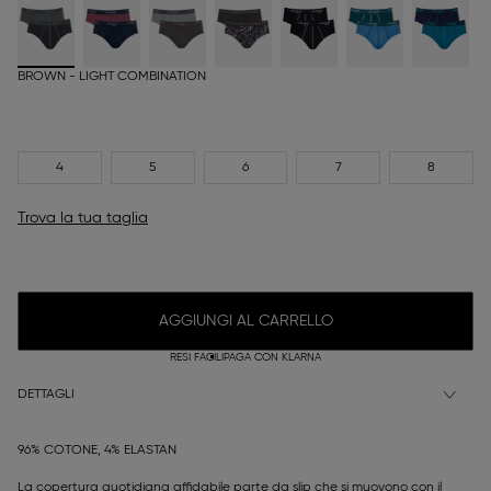
BROWN - LIGHT COMBINATION
4
5
6
7
8
Trova la tua taglia
AGGIUNGI AL CARRELLO
RESI FACILI
PAGA CON KLARNA
DETTAGLI
96% COTONE, 4% ELASTAN
La copertura quotidiana affidabile parte da slip che si muovono con il