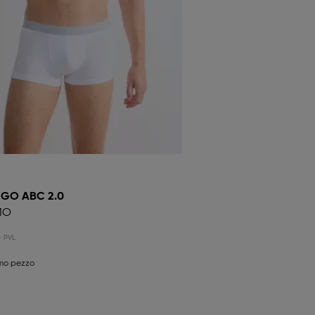
 GO ABC 2.0
MO
5
imo pezzo