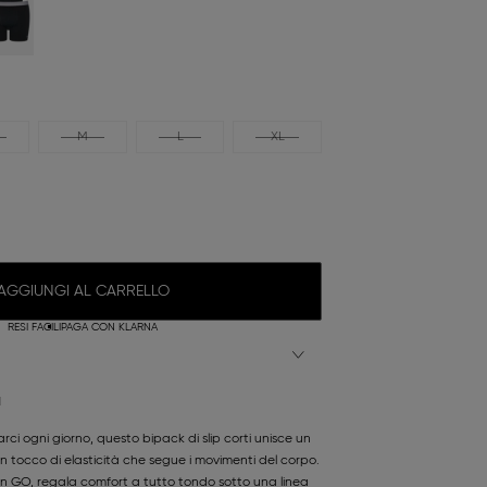
M
L
XL
AGGIUNGI AL CARRELLO
RESI FACILI
PAGA CON KLARNA
N
 ogni giorno, questo bipack di slip corti unisce un
 tocco di elasticità che segue i movimenti del corpo.
men GO, regala comfort a tutto tondo sotto una linea