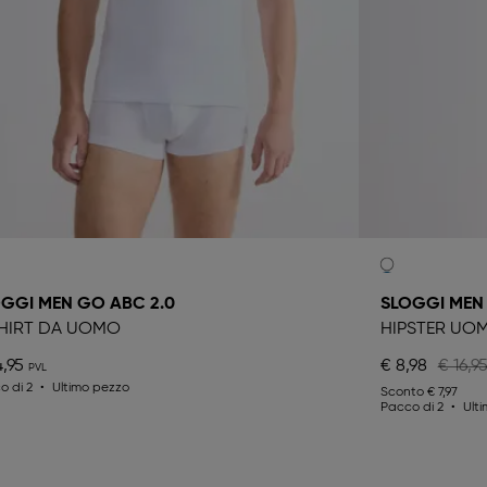
GGI MEN GO ABC 2.0
SLOGGI MEN
HIRT DA UOMO
HIPSTER UO
4,95
€ 8,98
€ 16,9
o di 2
Ultimo pezzo
Sconto
€ 7,97
Pacco di 2
Ult