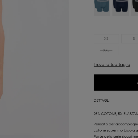
XS
S
XXL
Trova la tua taglia
DETTAGLI
95% COTONE, 5% ELASTA
Pensato per accompagnarci
cotone super morbido a un
Parte della serie sloggi 