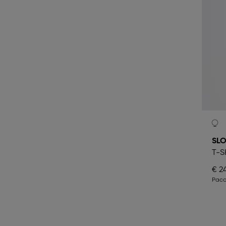
SLO
T-S
€ 2
Pacc