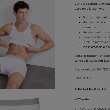
pulita e discreta. Una bas
cosa porti la giornata.
Bipack di slip corti p
Morbida miscela di c
aderente
Girovita elastico co
Nuovo inserto a str
Cuciture piatte sul 
Taglio essenziale e 
Semplici, resistenti e faci
tondo all'inizio di ogni look
Codice articolo: 10217937
PACCO DI 2
SPEDIZIONE & RITORNO
LAVAGGIO
STANDARD DI PRODOTTO 