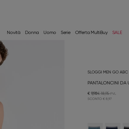
Novità
Donna
Uomo
Serie
Offerta MultiBuy
SALE
SLOGGI MEN GO ABC 
PANTALONCINI DA
€ 9,98
€ 18,95
SCONTO
€ 8,97