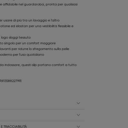
e affidabile nel guardaroba, pronta per qualsiasi
er usare di più tra un lavaggio e l'altro
otone ed elastan per una vestibilità flessibile e
n logo sloggi tessuto
ato singolo per un comfort maggiore
davanti per ridurre lo sfregamento sulla pelle
moderno per l'uso quotidiano
li da indossare, questi slip portano comfort a tutto
.
(7611358822799)
E TRACCIABILITÀ