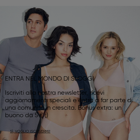
ENTRA NEL MONDO DI SLOGGI
Iscriviti alla nostra newsletter, ricevi
aggiornamenti speciali e entra a far parte di
una comunità in crescita. Bonus extra: un
buono da 5 € ;)
SÌ, VOGLIO ISCRIVERMI!