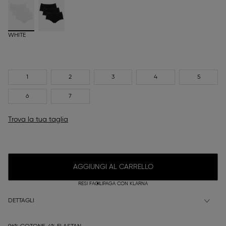
WHITE
1
2
3
4
5
6
7
Trova la tua taglia
AGGIUNGI AL CARRELLO
RESI FACILI
PAGA CON KLARNA
DETTAGLI