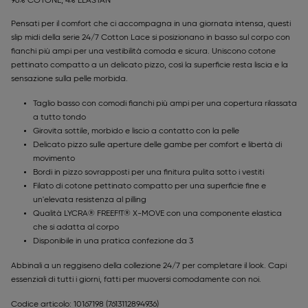
96% COTONE, 4% ELASTAN
Pensati per il comfort che ci accompagna in una giornata intensa, questi
slip midi della serie 24/7 Cotton Lace si posizionano in basso sul corpo con
fianchi più ampi per una vestibilità comoda e sicura. Uniscono cotone
pettinato compatto a un delicato pizzo, così la superficie resta liscia e la
sensazione sulla pelle morbida.
Taglio basso con comodi fianchi più ampi per una copertura rilassata
a tutto tondo
Girovita sottile, morbido e liscio a contatto con la pelle
Delicato pizzo sulle aperture delle gambe per comfort e libertà di
movimento
Bordi in pizzo sovrapposti per una finitura pulita sotto i vestiti
Filato di cotone pettinato compatto per una superficie fine e
un'elevata resistenza al pilling
Qualità LYCRA® FREEF!T® X-MOVE con una componente elastica
che si adatta al corpo
Disponibile in una pratica confezione da 3
Abbinali a un reggiseno della collezione 24/7 per completare il look. Capi
essenziali di tutti i giorni, fatti per muoversi comodamente con noi.
Codice articolo: 10167198
(7613112894936)