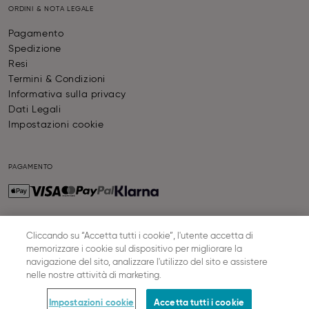
ORDINI & NOTA LEGALE
Pagamento
Spedizione
Resi
Termini & Condizioni
Informativa sulla privacy
Dati Legali
Impostazioni cookie
PAGAMENTO
Cliccando su “Accetta tutti i cookie”, l'utente accetta di
SPEDIZIONE
memorizzare i cookie sul dispositivo per migliorare la
navigazione del sito, analizzare l'utilizzo del sito e assistere
nelle nostre attività di marketing.
© SLOGGI
2026
ALL RIGHTS RESERVED
Impostazioni cookie
Accetta tutti i cookie