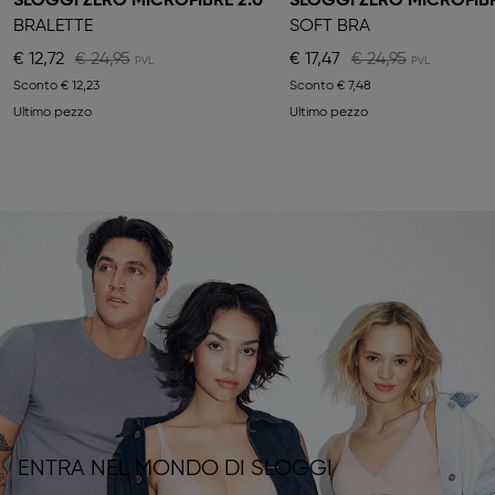
SLOGGI ZERO MICROFIBRE 2.0
SLOGGI ZERO MICROFIB
BRALETTE
SOFT BRA
€ 12,72
€ 24,95
€ 17,47
€ 24,95
Sconto
€ 12,23
Sconto
€ 7,48
Ultimo pezzo
Ultimo pezzo
ENTRA NEL MONDO DI SLOGGI