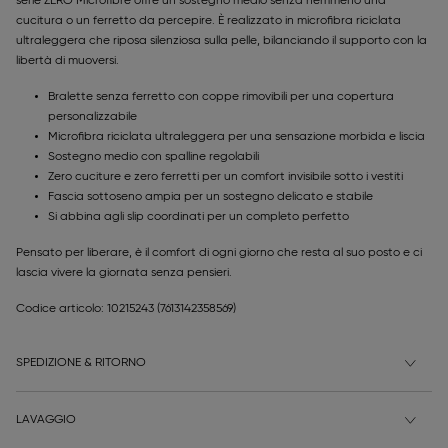
serie ZERO Microfibre offre un sostegno medio senza nemmeno una
cucitura o un ferretto da percepire. È realizzato in microfibra riciclata
ultraleggera che riposa silenziosa sulla pelle, bilanciando il supporto con la
libertà di muoversi.
Bralette senza ferretto con coppe rimovibili per una copertura
personalizzabile
Microfibra riciclata ultraleggera per una sensazione morbida e liscia
Sostegno medio con spalline regolabili
Zero cuciture e zero ferretti per un comfort invisibile sotto i vestiti
Fascia sottoseno ampia per un sostegno delicato e stabile
Si abbina agli slip coordinati per un completo perfetto
Pensato per liberare, è il comfort di ogni giorno che resta al suo posto e ci
lascia vivere la giornata senza pensieri.
Codice articolo: 10215243
(7613142358569)
SPEDIZIONE & RITORNO
LAVAGGIO