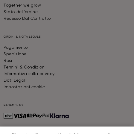
Together we grow
Stato dell'ordine
Recesso Dal Contratto
ORDINI & NOTA LEGALE
Pagamento
Spedizione
Resi
Termini & Condizioni
Informativa sulla privacy
Dati Legali
Impostazioni cookie
PAGAMENTO