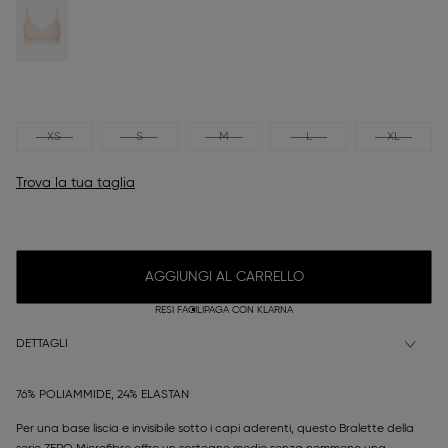
XS
S
M
L
XL
Trova la tua taglia
AGGIUNGI AL CARRELLO
RESI FACILI
PAGA CON KLARNA
DETTAGLI
76% POLIAMMIDE, 24% ELASTAN
Per una base liscia e invisibile sotto i capi aderenti, questo Bralette della