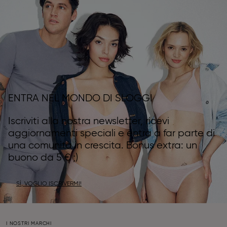
ENTRA NEL MONDO DI SLOGGI
Iscriviti alla nostra newsletter, ricevi
aggiornamenti speciali e entra a far parte di
una comunità in crescita. Bonus extra: un
buono da 5 € ;)
SÌ, VOGLIO ISCRIVERMI!
I NOSTRI MARCHI