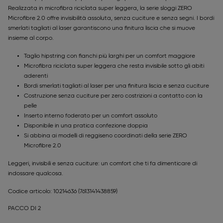
Realizzata in microfibra riciclata super leggera, la serie sloggi ZERO
Microfibre 2.0 offre invisibilità assoluta, senza cuciture e senza segni. I bordi
smerlati tagliati al laser garantiscono una finitura liscia che si muove
insieme al corpo.
Taglio hipstring con fianchi più larghi per un comfort maggiore
Microfibra riciclata super leggera che resta invisibile sotto gli abiti
aderenti
Bordi smerlati tagliati al laser per una finitura liscia e senza cuciture
Costruzione senza cuciture per zero costrizioni a contatto con la
pelle
Inserto interno foderato per un comfort assoluto
Disponibile in una pratica confezione doppia
Si abbina ai modelli di reggiseno coordinati della serie ZERO
Microfibre 2.0
Leggeri, invisibili e senza cuciture: un comfort che ti fa dimenticare di
indossare qualcosa.
Codice articolo: 10214636
(7613141438859)
PACCO DI 2